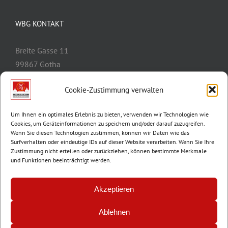
WBG KONTAKT
Breite Gasse 11
99867 Gotha
Telefon:
03621/3077-0
Cookie-Zustimmung verwalten
E-Mail:
info@wbg-gotha.de
Um Ihnen ein optimales Erlebnis zu bieten, verwenden wir Technologien wie
Cookies, um Geräteinformationen zu speichern und/oder darauf zuzugreifen.
Wenn Sie diesen Technologien zustimmen, können wir Daten wie das
Surfverhalten oder eindeutige IDs auf dieser Website verarbeiten. Wenn Sie Ihre
Zustimmung nicht erteilen oder zurückziehen, können bestimmte Merkmale
und Funktionen beeinträchtigt werden.
Akzeptieren
Ablehnen
© Copyright 2012 -
2026 | Wohnungsbaugenossenschaft Gotha e.G. |