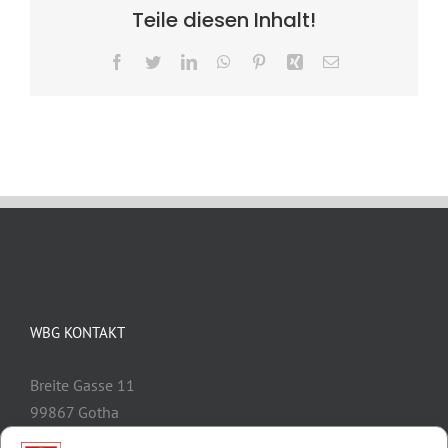
Teile diesen Inhalt!
Facebook
Twitter
LinkedIn
WhatsApp
Pinterest
Xing
E-
Mail
WBG KONTAKT
Breite Gasse 11
99867 Gotha
Telefon:
03621/3077-0