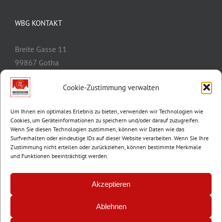
WBG KONTAKT
Breite Gasse 11
99867 Gotha
Telefon:
03621/3077-0
Cookie-Zustimmung verwalten
E-Mail:
info@wbg-gotha.de
Um Ihnen ein optimales Erlebnis zu bieten, verwenden wir Technologien wie
Cookies, um Geräteinformationen zu speichern und/oder darauf zuzugreifen.
Wenn Sie diesen Technologien zustimmen, können wir Daten wie das
Surfverhalten oder eindeutige IDs auf dieser Website verarbeiten. Wenn Sie Ihre
Zustimmung nicht erteilen oder zurückziehen, können bestimmte Merkmale
und Funktionen beeinträchtigt werden.
Akzeptieren
Ablehnen
© Copyright 2012 -
2026 | Wohnungsbaugenossenschaft Gotha e.G. |