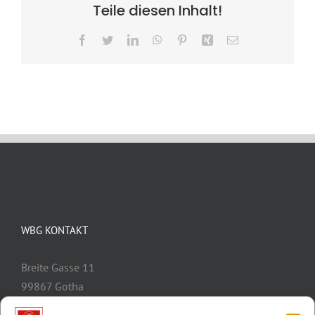
Teile diesen Inhalt!
Facebook
Twitter
LinkedIn
WhatsApp
Pinterest
Xing
E-
Mail
WBG KONTAKT
Breite Gasse 11
99867 Gotha
Telefon:
03621/3077-0