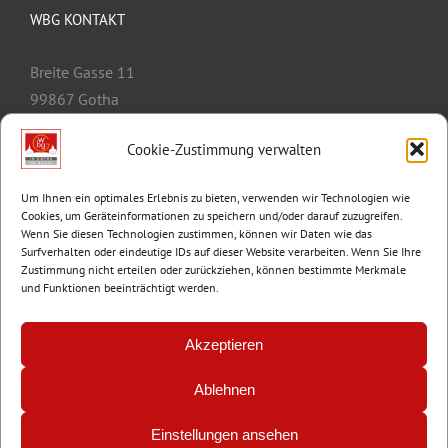
WBG KONTAKT
Breite Gasse 11
99867 Gotha
Telefon:
03621/3077-0
Cookie-Zustimmung verwalten
E-Mail:
info@wbg-gotha.de
Um Ihnen ein optimales Erlebnis zu bieten, verwenden wir Technologien wie
Cookies, um Geräteinformationen zu speichern und/oder darauf zuzugreifen.
Wenn Sie diesen Technologien zustimmen, können wir Daten wie das
Surfverhalten oder eindeutige IDs auf dieser Website verarbeiten. Wenn Sie Ihre
Zustimmung nicht erteilen oder zurückziehen, können bestimmte Merkmale
und Funktionen beeinträchtigt werden.
Akzeptieren
Ablehnen
© Copyright 2012 -
2026 | Wohnungsbaugenossenschaft Gotha e.G. |
Impressum
|
Datenschutz
Einstellungen ansehen