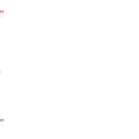
sen
h
n
sen