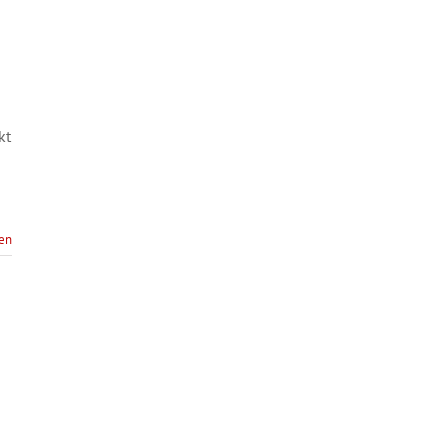
kt
sen