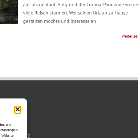
aus als geplant: Aufgrund der Corona-Pandemie werd
viele Reisen storniert. Wer seinen Urlaub zu Hause
gestalten möchte und Interesse an
Weiterle
TAKT
asse 11
ies, um
otha
echnologien
03621/3077-0
r Website