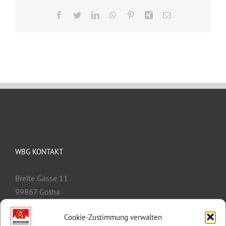
Facebook
Twitter
LinkedIn
WhatsApp
Pinterest
Xing
E-
Mail
WBG KONTAKT
Breite Gasse 11
99867 Gotha
Telefon:
03621/3077-0
Cookie-Zustimmung verwalten
E-Mail:
info@wbg-gotha.de