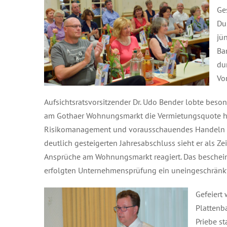
Ge
Du
jü
Ba
du
Vo
Aufsichtsratsvorsitzender Dr. Udo Bender lobte beson
am Gothaer Wohnungsmarkt die Vermietungsquote hal
Risikomanagement und vorausschauendes Handeln des 
deutlich gesteigerten Jahresabschluss sieht er als Z
Ansprüche am Wohnungsmarkt reagiert. Das beschein
erfolgten Unternehmensprüfung ein uneingeschränkte
Gefeiert
Plattenb
Priebe s