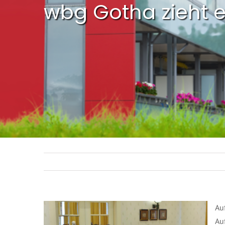
wbg Gotha zieht e
Au
Au