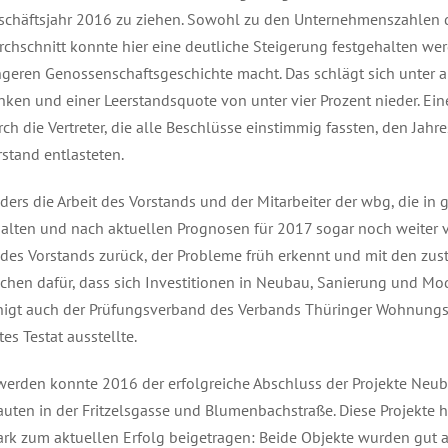
schäftsjahr 2016 zu ziehen. Sowohl zu den Unternehmenszahlen 
rchschnitt konnte hier eine deutliche Steigerung festgehalten we
ngeren Genossenschaftsgeschichte macht. Das schlägt sich unter 
nken und einer Leerstandsquote von unter vier Prozent nieder. Ein
rch die Vertreter, die alle Beschlüsse einstimmig fassten, den Jah
rstand entlasteten.
ders die Arbeit des Vorstands und der Mitarbeiter der wbg, die i
ten und nach aktuellen Prognosen für 2017 sogar noch weiter ve
Vorstands zurück, der Probleme früh erkennt und mit den zustän
eichen dafür, dass sich Investitionen in Neubau, Sanierung und Mo
igt auch der Prüfungsverband des Verbands Thüringer Wohnungs- 
s Testat ausstellte.
 werden konnte 2016 der erfolgreiche Abschluss der Projekte Neu
auten in der Fritzelsgasse und Blumenbachstraße. Diese Projekte
tark zum aktuellen Erfolg beigetragen: Beide Objekte wurden gut 