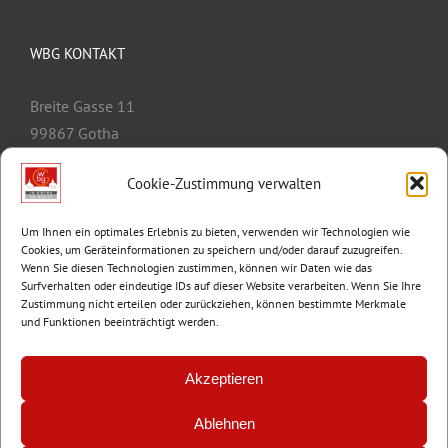
WBG KONTAKT
Breite Gasse 11
99867 Gotha
Telefon:
03621/3077-0
Cookie-Zustimmung verwalten
E-Mail:
info@wbg-gotha.de
Um Ihnen ein optimales Erlebnis zu bieten, verwenden wir Technologien wie
Cookies, um Geräteinformationen zu speichern und/oder darauf zuzugreifen.
Wenn Sie diesen Technologien zustimmen, können wir Daten wie das
Surfverhalten oder eindeutige IDs auf dieser Website verarbeiten. Wenn Sie Ihre
Zustimmung nicht erteilen oder zurückziehen, können bestimmte Merkmale
und Funktionen beeinträchtigt werden.
Akzeptieren
Ablehnen
© Copyright 2012 -
2026 | Wohnungsbaugenossenschaft Gotha e.G. |