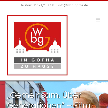
Zum
Telefon:
03621/3077-0
|
info@wbg-gotha.de
Inhalt
springen
„Gemeinsam. Über
Generationen“ – Film