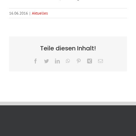
16.06.2016
|
Aktuelles
Teile diesen Inhalt!
Facebook
Twitter
LinkedIn
WhatsApp
Pinterest
Xing
E-
Mail