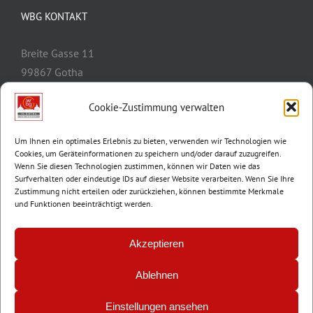
WBG KONTAKT
Breite Gasse 11
99867 Gotha
Telefon:
03621/3077-0
Cookie-Zustimmung verwalten
E-Mail:
info@wbg-gotha.de
Um Ihnen ein optimales Erlebnis zu bieten, verwenden wir Technologien wie
Cookies, um Geräteinformationen zu speichern und/oder darauf zuzugreifen.
Wenn Sie diesen Technologien zustimmen, können wir Daten wie das
Surfverhalten oder eindeutige IDs auf dieser Website verarbeiten. Wenn Sie Ihre
Zustimmung nicht erteilen oder zurückziehen, können bestimmte Merkmale
und Funktionen beeinträchtigt werden.
Akzeptieren
Ablehnen
© Copyright 2012 -
2026 | Wohnungsbaugenossenschaft Gotha e.G. |
Impressum
|
Datenschutz
Einstellungen ansehen