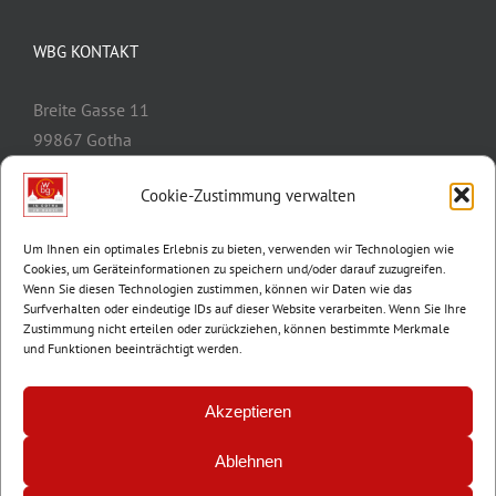
WBG KONTAKT
Breite Gasse 11
99867 Gotha
Telefon:
03621/3077-0
Cookie-Zustimmung verwalten
E-Mail:
info@wbg-gotha.de
Um Ihnen ein optimales Erlebnis zu bieten, verwenden wir Technologien wie
Cookies, um Geräteinformationen zu speichern und/oder darauf zuzugreifen.
Wenn Sie diesen Technologien zustimmen, können wir Daten wie das
Surfverhalten oder eindeutige IDs auf dieser Website verarbeiten. Wenn Sie Ihre
Zustimmung nicht erteilen oder zurückziehen, können bestimmte Merkmale
und Funktionen beeinträchtigt werden.
Akzeptieren
Ablehnen
© Copyright 2012 -
2026 | Wohnungsbaugenossenschaft Gotha e.G. |