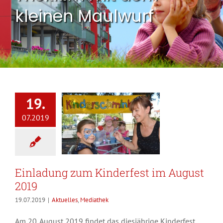
kleinen Maulwurf
19.
07.2019
Einladung zum Kinderfest im August
2019
19.07.2019
|
Aktuelles
,
Mediathek
Am 20. August 2019 findet das diesjährige Kinderfest