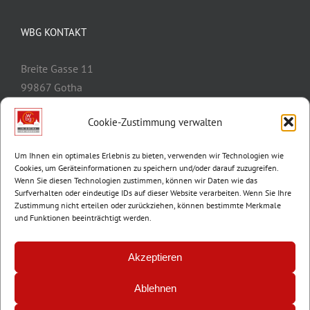
WBG KONTAKT
Breite Gasse 11
99867 Gotha
Telefon:
03621/3077-0
Cookie-Zustimmung verwalten
E-Mail:
info@wbg-gotha.de
Um Ihnen ein optimales Erlebnis zu bieten, verwenden wir Technologien wie
Cookies, um Geräteinformationen zu speichern und/oder darauf zuzugreifen.
Wenn Sie diesen Technologien zustimmen, können wir Daten wie das
Surfverhalten oder eindeutige IDs auf dieser Website verarbeiten. Wenn Sie Ihre
Zustimmung nicht erteilen oder zurückziehen, können bestimmte Merkmale
und Funktionen beeinträchtigt werden.
Akzeptieren
Ablehnen
© Copyright 2012 -
2026 | Wohnungsbaugenossenschaft Gotha e.G. |