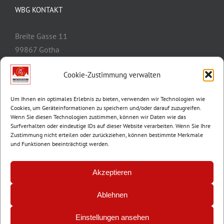
WBG KONTAKT
Breite Gasse 11
99867 Gotha
Telefon:
03621/3077-0
Cookie-Zustimmung verwalten
E-Mail:
info@wbg-gotha.de
Um Ihnen ein optimales Erlebnis zu bieten, verwenden wir Technologien wie
Cookies, um Geräteinformationen zu speichern und/oder darauf zuzugreifen.
Wenn Sie diesen Technologien zustimmen, können wir Daten wie das
Surfverhalten oder eindeutige IDs auf dieser Website verarbeiten. Wenn Sie Ihre
Zustimmung nicht erteilen oder zurückziehen, können bestimmte Merkmale
und Funktionen beeinträchtigt werden.
Akzeptieren
Ablehnen
© Copyright 2012 -
2026 | Wohnungsbaugenossenschaft Gotha e.G. |
Impressum
|
Datenschutz
Einstellungen ansehen