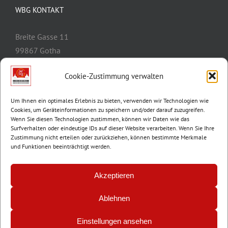
WBG KONTAKT
Breite Gasse 11
99867 Gotha
Telefon:
03621/3077-0
Cookie-Zustimmung verwalten
E-Mail:
info@wbg-gotha.de
Um Ihnen ein optimales Erlebnis zu bieten, verwenden wir Technologien wie
Cookies, um Geräteinformationen zu speichern und/oder darauf zuzugreifen.
Wenn Sie diesen Technologien zustimmen, können wir Daten wie das
Surfverhalten oder eindeutige IDs auf dieser Website verarbeiten. Wenn Sie Ihre
Zustimmung nicht erteilen oder zurückziehen, können bestimmte Merkmale
und Funktionen beeinträchtigt werden.
Akzeptieren
Ablehnen
© Copyright 2012 -
2026 | Wohnungsbaugenossenschaft Gotha e.G. |
Impressum
|
Datenschutz
Einstellungen ansehen