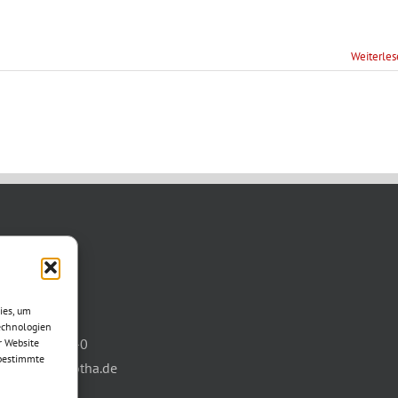
Weiterle
TAKT
asse 11
ies, um
otha
echnologien
03621/3077-0
r Website
 bestimmte
info@wbg-gotha.de