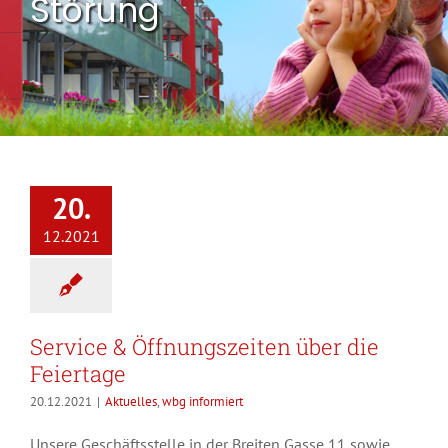
Störung
20.
12.2021
Service & Öffnungszeiten über die
Feiertage
20.12.2021
|
Aktuelles
,
wbg informiert
Unsere Geschäftsstelle in der Breiten Gasse 11 sowie