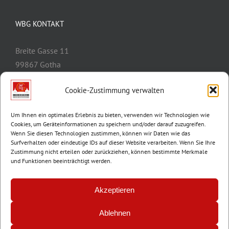
WBG KONTAKT
Breite Gasse 11
99867 Gotha
Telefon:
03621/3077-0
Cookie-Zustimmung verwalten
E-Mail:
info@wbg-gotha.de
Um Ihnen ein optimales Erlebnis zu bieten, verwenden wir Technologien wie
Cookies, um Geräteinformationen zu speichern und/oder darauf zuzugreifen.
Wenn Sie diesen Technologien zustimmen, können wir Daten wie das
Surfverhalten oder eindeutige IDs auf dieser Website verarbeiten. Wenn Sie Ihre
Zustimmung nicht erteilen oder zurückziehen, können bestimmte Merkmale
und Funktionen beeinträchtigt werden.
Akzeptieren
Ablehnen
© Copyright 2012 -
2026 | Wohnungsbaugenossenschaft Gotha e.G. |