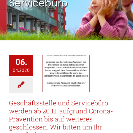
Servicebüro
06.
04.2020
Geschäftsstelle und Servicebüro
werden ab 20.11. aufgrund Corona-
Prävention bis auf weiteres
geschlossen. Wir bitten um Ihr