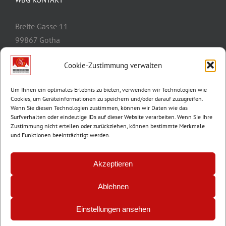
Breite Gasse 11
99867 Gotha
Telefon:
03621/3077-0
Cookie-Zustimmung verwalten
E-Mail:
info@wbg-gotha.de
Um Ihnen ein optimales Erlebnis zu bieten, verwenden wir Technologien wie
Cookies, um Geräteinformationen zu speichern und/oder darauf zuzugreifen.
Wenn Sie diesen Technologien zustimmen, können wir Daten wie das
Surfverhalten oder eindeutige IDs auf dieser Website verarbeiten. Wenn Sie Ihre
Zustimmung nicht erteilen oder zurückziehen, können bestimmte Merkmale
und Funktionen beeinträchtigt werden.
Akzeptieren
Ablehnen
© Copyright 2012 -
2026 | Wohnungsbaugenossenschaft Gotha e.G. |
Impressum
|
Datenschutz
Einstellungen ansehen
Facebook
Instagram
E-