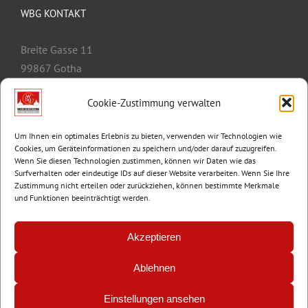
WBG KONTAKT
Breite Gasse 11
99867 Gotha
Telefon:
03621/3077-0
Cookie-Zustimmung verwalten
E-Mail:
info@wbg-gotha.de
Um Ihnen ein optimales Erlebnis zu bieten, verwenden wir Technologien wie
Cookies, um Geräteinformationen zu speichern und/oder darauf zuzugreifen.
Wenn Sie diesen Technologien zustimmen, können wir Daten wie das
Surfverhalten oder eindeutige IDs auf dieser Website verarbeiten. Wenn Sie Ihre
Zustimmung nicht erteilen oder zurückziehen, können bestimmte Merkmale
und Funktionen beeinträchtigt werden.
Akzeptieren
Ablehnen
© Copyright 2012 -
2026 | Wohnungsbaugenossenschaft Gotha e.G. |
Impressum
|
Datenschutz
Einstellungen ansehen