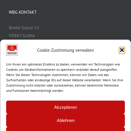
WBG KONTAKT
Breite Gasse 11
99867 Gotha
Telefon:
03621/3077-0
Cookie-Zustimmung verwalten
E-Mail:
info@wbg-gotha.de
Um Ihnen ein optimales Erlebnis zu bieten, verwenden wir Technologien wie
Cookies, um Geräteinformationen zu speichern und/oder darauf zuzugreifen.
Wenn Sie diesen Technologien zustimmen, können wir Daten wie das
Surfverhalten oder eindeutige IDs auf dieser Website verarbeiten. Wenn Sie Ihre
Zustimmung nicht erteilen oder zurückziehen, können bestimmte Merkmale
und Funktionen beeinträchtigt werden.
Akzeptieren
Ablehnen
© Copyright 2012 -
2026 | Wohnungsbaugenossenschaft Gotha e.G. |