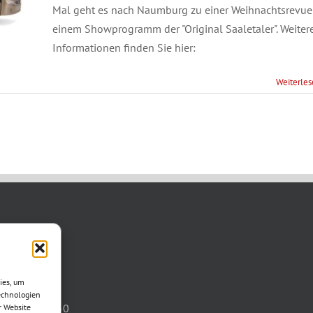
Mal geht es nach Naumburg zu einer Weihnachtsrevue 
einem Showprogramm der "Original Saaletaler". Weiter
Informationen finden Sie hier:
Weiterle
TAKT
asse 11
ies, um
otha
echnologien
03621/3077-0
r Website