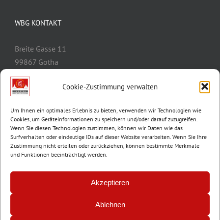
WBG KONTAKT
Breite Gasse 11
99867 Gotha
Telefon:
03621/3077-0
Cookie-Zustimmung verwalten
E-Mail:
info@wbg-gotha.de
Um Ihnen ein optimales Erlebnis zu bieten, verwenden wir Technologien wie
Cookies, um Geräteinformationen zu speichern und/oder darauf zuzugreifen.
Wenn Sie diesen Technologien zustimmen, können wir Daten wie das
Surfverhalten oder eindeutige IDs auf dieser Website verarbeiten. Wenn Sie Ihre
Zustimmung nicht erteilen oder zurückziehen, können bestimmte Merkmale
und Funktionen beeinträchtigt werden.
Akzeptieren
Ablehnen
© Copyright 2012 -
2026 | Wohnungsbaugenossenschaft Gotha e.G. |