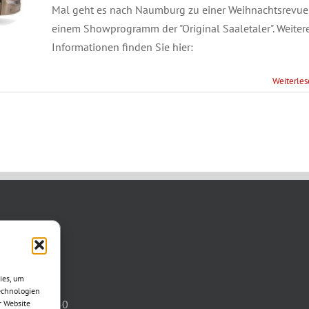
Mal geht es nach Naumburg zu einer Weihnachtsrevue 
einem Showprogramm der "Original Saaletaler". Weiter
Informationen finden Sie hier:
Weiterle
TAKT
asse 11
ies, um
otha
echnologien
03621/3077-0
r Website