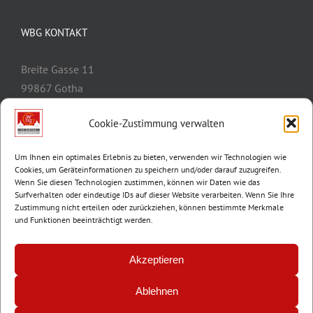
WBG KONTAKT
Breite Gasse 11
99867 Gotha
Telefon:
03621/3077-0
Cookie-Zustimmung verwalten
E-Mail:
info@wbg-gotha.de
Um Ihnen ein optimales Erlebnis zu bieten, verwenden wir Technologien wie
Cookies, um Geräteinformationen zu speichern und/oder darauf zuzugreifen.
Wenn Sie diesen Technologien zustimmen, können wir Daten wie das
Surfverhalten oder eindeutige IDs auf dieser Website verarbeiten. Wenn Sie Ihre
Zustimmung nicht erteilen oder zurückziehen, können bestimmte Merkmale
und Funktionen beeinträchtigt werden.
Akzeptieren
Ablehnen
© Copyright 2012 -
2026 | Wohnungsbaugenossenschaft Gotha e.G. |