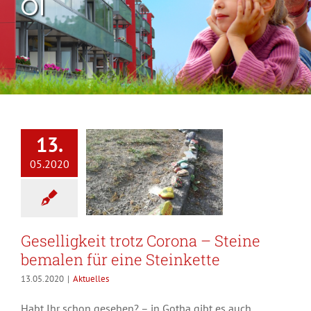
Öl
13.
05.2020
Geselligkeit trotz Corona – Steine
bemalen für eine Steinkette
13.05.2020
|
Aktuelles
Habt Ihr schon gesehen? – in Gotha gibt es auch