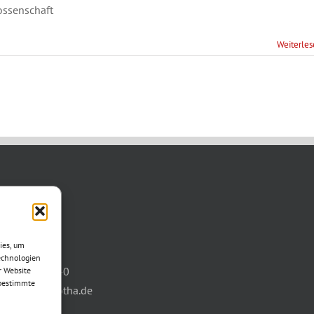
ssenschaft
Weiterle
TAKT
asse 11
ies, um
otha
echnologien
03621/3077-0
r Website
 bestimmte
info@wbg-gotha.de