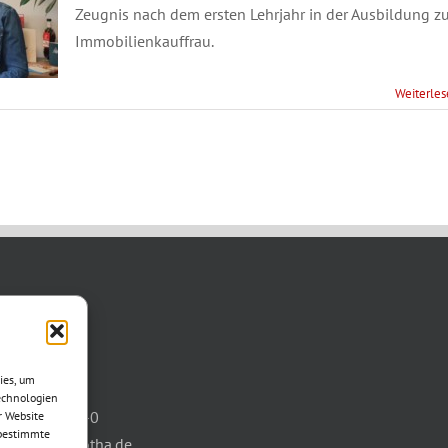
Zeugnis nach dem ersten Lehrjahr in der Ausbildung zu
Immobilienkauffrau.
Weiterle
TAKT
asse 11
ies, um
otha
echnologien
03621/3077-0
r Website
 bestimmte
info@wbg-gotha.de