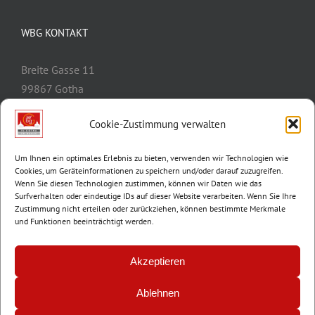
WBG KONTAKT
Breite Gasse 11
99867 Gotha
Telefon:
03621/3077-0
Cookie-Zustimmung verwalten
E-Mail:
info@wbg-gotha.de
Um Ihnen ein optimales Erlebnis zu bieten, verwenden wir Technologien wie
Cookies, um Geräteinformationen zu speichern und/oder darauf zuzugreifen.
Wenn Sie diesen Technologien zustimmen, können wir Daten wie das
Surfverhalten oder eindeutige IDs auf dieser Website verarbeiten. Wenn Sie Ihre
Zustimmung nicht erteilen oder zurückziehen, können bestimmte Merkmale
und Funktionen beeinträchtigt werden.
Akzeptieren
Ablehnen
© Copyright 2012 -
2026 | Wohnungsbaugenossenschaft Gotha e.G. |