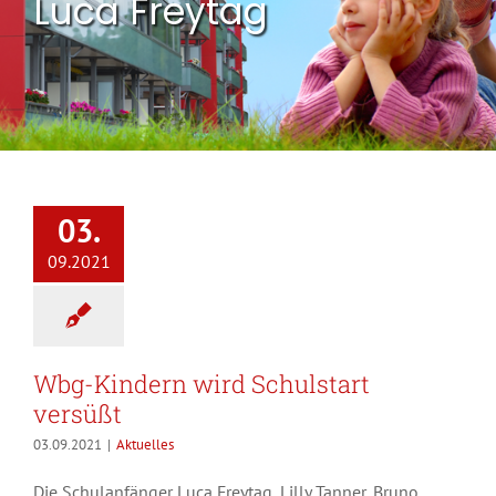
Luca Freytag
03.
09.2021
Wbg-Kindern wird Schulstart
versüßt
03.09.2021
|
Aktuelles
Die Schulanfänger Luca Freytag, Lilly Tanner, Bruno