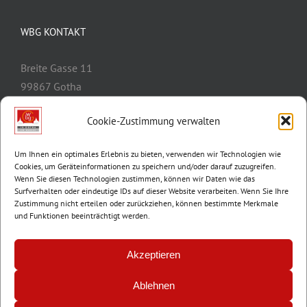
WBG KONTAKT
Breite Gasse 11
99867 Gotha
Telefon:
03621/3077-0
Cookie-Zustimmung verwalten
E-Mail:
info@wbg-gotha.de
Um Ihnen ein optimales Erlebnis zu bieten, verwenden wir Technologien wie
Cookies, um Geräteinformationen zu speichern und/oder darauf zuzugreifen.
Wenn Sie diesen Technologien zustimmen, können wir Daten wie das
Surfverhalten oder eindeutige IDs auf dieser Website verarbeiten. Wenn Sie Ihre
Zustimmung nicht erteilen oder zurückziehen, können bestimmte Merkmale
und Funktionen beeinträchtigt werden.
Akzeptieren
Ablehnen
© Copyright 2012 -
2026 | Wohnungsbaugenossenschaft Gotha e.G. |