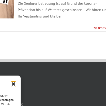
Die Seniorenbetreuung ist auf Grund der Corona-
Prävention bis auf Weiteres geschlossen. Wir bitten u
Ihr Verständnis und bleiben
Weiterle
TAKT
asse 11
ies, um
otha
echnologien
03621/3077-0
r Website