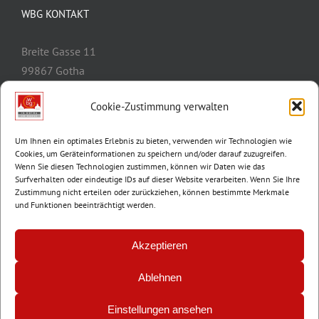
WBG KONTAKT
Breite Gasse 11
99867 Gotha
Telefon:
03621/3077-0
Cookie-Zustimmung verwalten
E-Mail:
info@wbg-gotha.de
Um Ihnen ein optimales Erlebnis zu bieten, verwenden wir Technologien wie
Cookies, um Geräteinformationen zu speichern und/oder darauf zuzugreifen.
Wenn Sie diesen Technologien zustimmen, können wir Daten wie das
Surfverhalten oder eindeutige IDs auf dieser Website verarbeiten. Wenn Sie Ihre
Zustimmung nicht erteilen oder zurückziehen, können bestimmte Merkmale
und Funktionen beeinträchtigt werden.
Akzeptieren
Ablehnen
© Copyright 2012 -
2026 | Wohnungsbaugenossenschaft Gotha e.G. |
Impressum
|
Datenschutz
Einstellungen ansehen