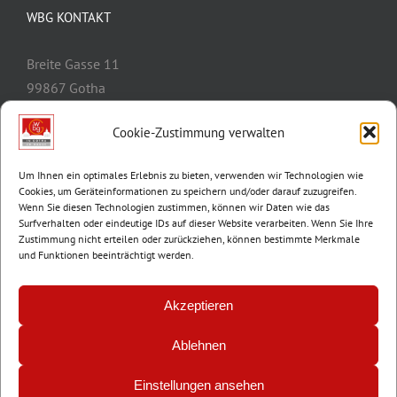
WBG KONTAKT
Breite Gasse 11
99867 Gotha
Telefon:
03621/3077-0
Cookie-Zustimmung verwalten
E-Mail:
info@wbg-gotha.de
Um Ihnen ein optimales Erlebnis zu bieten, verwenden wir Technologien wie
Cookies, um Geräteinformationen zu speichern und/oder darauf zuzugreifen.
Wenn Sie diesen Technologien zustimmen, können wir Daten wie das
Surfverhalten oder eindeutige IDs auf dieser Website verarbeiten. Wenn Sie Ihre
Zustimmung nicht erteilen oder zurückziehen, können bestimmte Merkmale
und Funktionen beeinträchtigt werden.
Akzeptieren
Ablehnen
© Copyright 2012 -
2026 | Wohnungsbaugenossenschaft Gotha e.G. |
Impressum
|
Datenschutz
Einstellungen ansehen