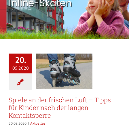
Inline-Skaten
20.
05.2020
Spiele an der frischen Luft – Tipps
für Kinder nach der langen
Kontaktsperre
20.05.2020
|
Aktuelles