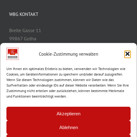
WBG KONTAKT
Breite Gasse 11
99867 Gotha
Telefon:
03621/3077-0
Cookie-Zustimmung verwalten
E-Mail:
info@wbg-gotha.de
Um Ihnen ein optimales Erlebnis zu bieten, verwenden wir Technologien wie
Cookies, um Geräteinformationen zu speichern und/oder darauf zuzugreifen.
Wenn Sie diesen Technologien zustimmen, können wir Daten wie das
Surfverhalten oder eindeutige IDs auf dieser Website verarbeiten. Wenn Sie Ihre
Zustimmung nicht erteilen oder zurückziehen, können bestimmte Merkmale
und Funktionen beeinträchtigt werden.
Akzeptieren
Ablehnen
© Copyright 2012 -
2026 | Wohnungsbaugenossenschaft Gotha e.G. |