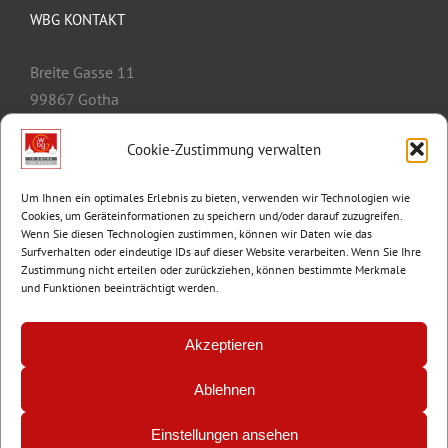
WBG KONTAKT
Breite Gasse 11
99867 Gotha
Telefon:
03621/3077-0
Cookie-Zustimmung verwalten
E-Mail:
info@wbg-gotha.de
Um Ihnen ein optimales Erlebnis zu bieten, verwenden wir Technologien wie
Cookies, um Geräteinformationen zu speichern und/oder darauf zuzugreifen.
Wenn Sie diesen Technologien zustimmen, können wir Daten wie das
Surfverhalten oder eindeutige IDs auf dieser Website verarbeiten. Wenn Sie Ihre
Zustimmung nicht erteilen oder zurückziehen, können bestimmte Merkmale
und Funktionen beeinträchtigt werden.
Akzeptieren
Ablehnen
© Copyright 2012 -
2026 | Wohnungsbaugenossenschaft Gotha e.G. |
Impressum
|
Datenschutz
Einstellungen ansehen