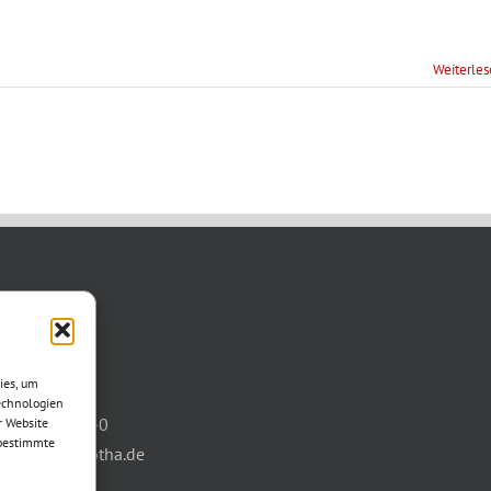
Weiterle
TAKT
asse 11
ies, um
otha
echnologien
03621/3077-0
r Website
 bestimmte
info@wbg-gotha.de