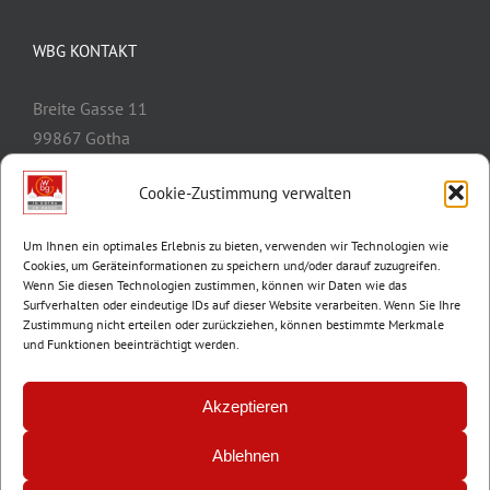
WBG KONTAKT
Breite Gasse 11
99867 Gotha
Telefon:
03621/3077-0
Cookie-Zustimmung verwalten
E-Mail:
info@wbg-gotha.de
Um Ihnen ein optimales Erlebnis zu bieten, verwenden wir Technologien wie
Cookies, um Geräteinformationen zu speichern und/oder darauf zuzugreifen.
Wenn Sie diesen Technologien zustimmen, können wir Daten wie das
Surfverhalten oder eindeutige IDs auf dieser Website verarbeiten. Wenn Sie Ihre
Zustimmung nicht erteilen oder zurückziehen, können bestimmte Merkmale
und Funktionen beeinträchtigt werden.
Akzeptieren
Ablehnen
© Copyright 2012 -
2026 | Wohnungsbaugenossenschaft Gotha e.G. |