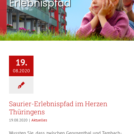
Erlebnispfad
19.
08.2020
Saurier-Erlebnispfad im Herzen
Thüringens
19.08.2020
|
Aktuelles
Wussten Sie, dass zwischen Georgenthal und Tambach-