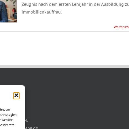
Zeugnis nach dem ersten Lehrjahr in der Ausbildung zu
Immobilienkauffrau.
Weiterle
TAKT
asse 11
ies, um
otha
echnologien
03621/3077-0
r Website
 bestimmte
info@wbg-gotha.de