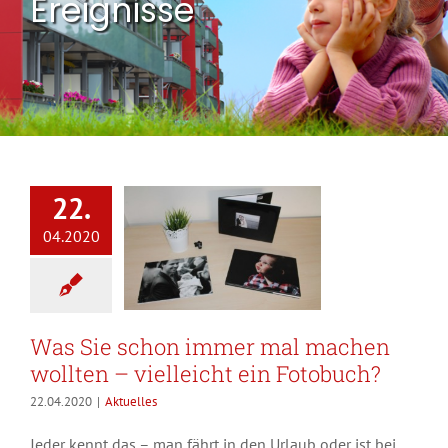
Ereignisse
22.
04.2020
Was Sie schon immer mal machen
wollten – vielleicht ein Fotobuch?
22.04.2020
|
Aktuelles
Jeder kennt das – man fährt in den Urlaub oder ist bei