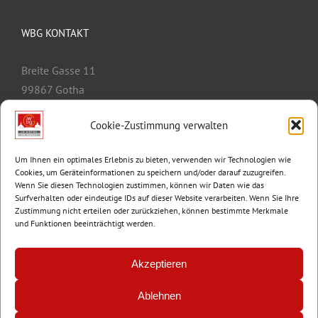
WBG KONTAKT
Breite Gasse 11
99867 Gotha
Telefon:
03621/3077-0
Cookie-Zustimmung verwalten
E-Mail:
info@wbg-gotha.de
Um Ihnen ein optimales Erlebnis zu bieten, verwenden wir Technologien wie
Cookies, um Geräteinformationen zu speichern und/oder darauf zuzugreifen.
Wenn Sie diesen Technologien zustimmen, können wir Daten wie das
Surfverhalten oder eindeutige IDs auf dieser Website verarbeiten. Wenn Sie Ihre
Zustimmung nicht erteilen oder zurückziehen, können bestimmte Merkmale
und Funktionen beeinträchtigt werden.
Akzeptieren
Ablehnen
© Copyright 2012 -
2026 | Wohnungsbaugenossenschaft Gotha e.G. |