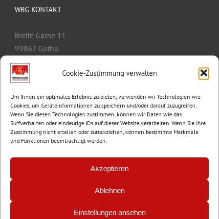
WBG KONTAKT
Breite Gasse 11
99867 Gotha
Telefon:
03621/3077-0
Cookie-Zustimmung verwalten
E-Mail:
info@wbg-gotha.de
Um Ihnen ein optimales Erlebnis zu bieten, verwenden wir Technologien wie
Cookies, um Geräteinformationen zu speichern und/oder darauf zuzugreifen.
Wenn Sie diesen Technologien zustimmen, können wir Daten wie das
Surfverhalten oder eindeutige IDs auf dieser Website verarbeiten. Wenn Sie Ihre
Zustimmung nicht erteilen oder zurückziehen, können bestimmte Merkmale
und Funktionen beeinträchtigt werden.
Akzeptieren
Ablehnen
© Copyright 2012 -
2026 | Wohnungsbaugenossenschaft Gotha e.G. |
Impressum
|
Datenschutz
Einstellungen ansehen