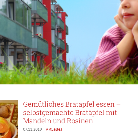
Gemütliches Bratapfel essen –
selbstgemachte Bratäpfel mit
Mandeln und Rosinen
07.11.2019
|
Aktuelles