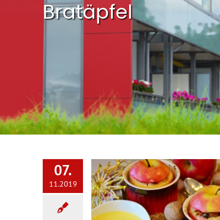
Bratäpfel
07.
11.2019