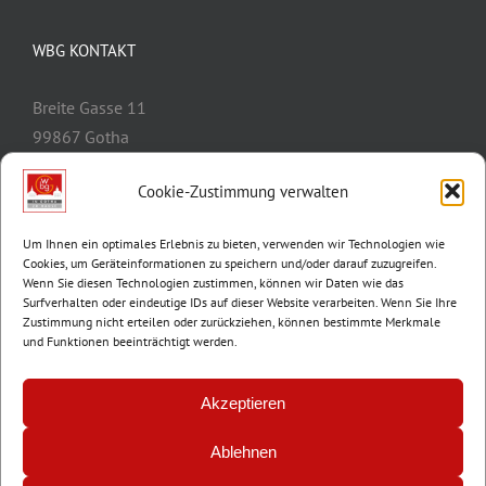
WBG KONTAKT
Breite Gasse 11
99867 Gotha
Telefon:
03621/3077-0
Cookie-Zustimmung verwalten
E-Mail:
info@wbg-gotha.de
Um Ihnen ein optimales Erlebnis zu bieten, verwenden wir Technologien wie
Cookies, um Geräteinformationen zu speichern und/oder darauf zuzugreifen.
Wenn Sie diesen Technologien zustimmen, können wir Daten wie das
Surfverhalten oder eindeutige IDs auf dieser Website verarbeiten. Wenn Sie Ihre
Zustimmung nicht erteilen oder zurückziehen, können bestimmte Merkmale
und Funktionen beeinträchtigt werden.
Akzeptieren
Ablehnen
© Copyright 2012 -
2026 | Wohnungsbaugenossenschaft Gotha e.G. |