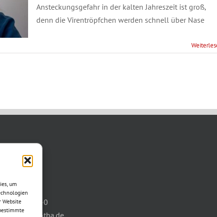
Ansteckungsgefahr in der kalten Jahreszeit ist groß,
denn die Virentröpfchen werden schnell über Nase
Weiterle
TAKT
asse 11
ies, um
otha
echnologien
03621/3077-0
r Website
 bestimmte
info@wbg-gotha.de