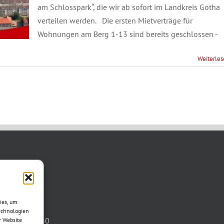
am Schlosspark“, die wir ab sofort im Landkreis Gotha
verteilen werden. Die ersten Mietverträge für
Wohnungen am Berg 1-13 sind bereits geschlossen -
Weiterle
TAKT
asse 11
ies, um
otha
echnologien
03621/3077-0
r Website