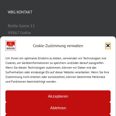
WBG KONTAKT
Breite Gasse 11
99867 Gotha
Telefon:
03621/3077-0
Cookie-Zustimmung verwalten
E-Mail:
info@wbg-gotha.de
Um Ihnen ein optimales Erlebnis zu bieten, verwenden wir Technologien wie
Cookies, um Geräteinformationen zu speichern und/oder darauf zuzugreifen.
Wenn Sie diesen Technologien zustimmen, können wir Daten wie das
Surfverhalten oder eindeutige IDs auf dieser Website verarbeiten. Wenn Sie Ihre
Zustimmung nicht erteilen oder zurückziehen, können bestimmte Merkmale
und Funktionen beeinträchtigt werden.
Akzeptieren
Ablehnen
© Copyright 2012 -
2026 | Wohnungsbaugenossenschaft Gotha e.G. |