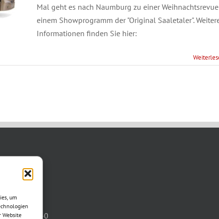
Mal geht es nach Naumburg zu einer Weihnachtsrevue 
einem Showprogramm der "Original Saaletaler". Weiter
Informationen finden Sie hier:
Weiterle
TAKT
asse 11
ies, um
otha
echnologien
03621/3077-0
r Website