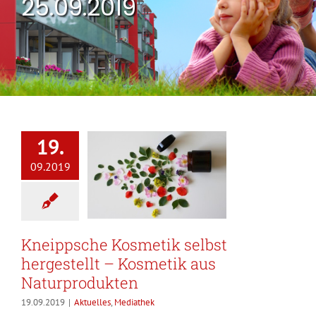
25.09.2019
19.
09.2019
Kneippsche Kosmetik selbst
hergestellt – Kosmetik aus
Naturprodukten
19.09.2019
|
Aktuelles
,
Mediathek