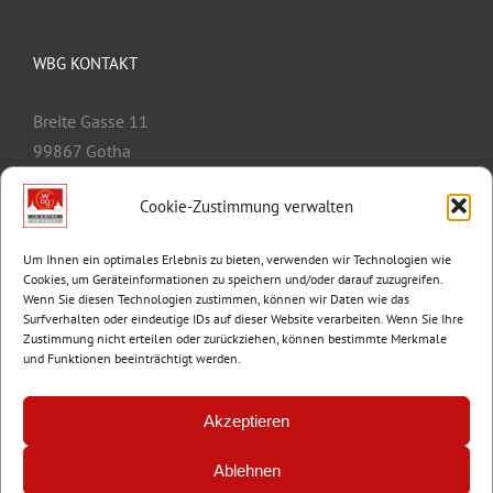
WBG KONTAKT
Breite Gasse 11
99867 Gotha
Telefon:
03621/3077-0
Cookie-Zustimmung verwalten
E-Mail:
info@wbg-gotha.de
Um Ihnen ein optimales Erlebnis zu bieten, verwenden wir Technologien wie
Cookies, um Geräteinformationen zu speichern und/oder darauf zuzugreifen.
Wenn Sie diesen Technologien zustimmen, können wir Daten wie das
Surfverhalten oder eindeutige IDs auf dieser Website verarbeiten. Wenn Sie Ihre
Zustimmung nicht erteilen oder zurückziehen, können bestimmte Merkmale
und Funktionen beeinträchtigt werden.
Akzeptieren
Ablehnen
© Copyright 2012 -
2026 | Wohnungsbaugenossenschaft Gotha e.G. |