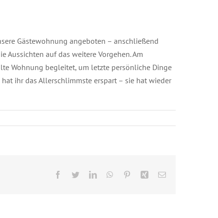
 unsere Gästewohnung angeboten – anschließend
die Aussichten auf das weitere Vorgehen. Am
 alte Wohnung begleitet, um letzte persönliche Dinge
hat ihr das Allerschlimmste erspart – sie hat wieder
Facebook
Twitter
LinkedIn
WhatsApp
Pinterest
Xing
E-
Mail